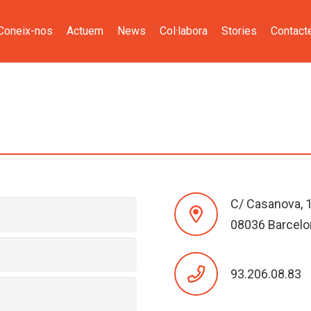
Coneix-nos
Actuem
News
Col·labora
Stories
Contact
C/ Casanova, 17
08036 Barcelo
93.206.08.83