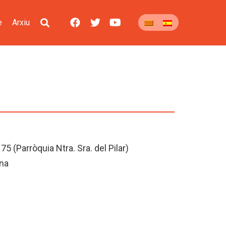
e
Arxiu
5 (Parròquia Ntra. Sra. del Pilar)
na