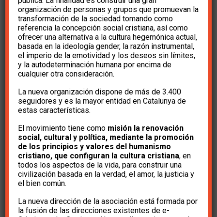
«Elecciones europeas.
pública. La finalidad es construir una gran
organización de personas y grupos que promuevan la
La situación actual de
transformación de la sociedad tomando como
referencia la concepción social cristiana, así como
Europa»
ofrecer una alternativa a la cultura hegemónica actual,
basada en la ideología gender, la razón instrumental,
el imperio de la emotividad y los deseos sin límites,
y la autodeterminación humana por encima de
hace 2 años
e-Cristians
cualquier otra consideración.
La nueva organización dispone de más de 3.400
seguidores y es la mayor entidad en Catalunya de
estas características.
El movimiento tiene como
misión la renovación
social, cultural y política, mediante la promoción
La
Corriente Social Cristiana
te invita a participar
de los principios y valores del humanismo
cristiano, que configuran la cultura cristiana
, en
en la
Charla-Conferencia
per
Zoom
sobre
todos los aspectos de la vida, para construir una
la
“Elecciones europeas. La situación actual de
civilización basada en la verdad, el amor, la justicia y
el bien común.
Europa”
del martes
28 de mayo
a las
19:30h.
a
La nueva dirección de la asociación está formada por
cargo del
Sr. Jaime Mayor Oreja
,
la fusión de las direcciones existentes de e-