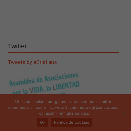
Twitter
Tweets by eCristians
Utilitzem cookies per garantir que us donem la millor
experiència al nostre lloc web. Si continueu utilitzant aquest
lloc, assumirem que us plau.
Ok
Política de cookies