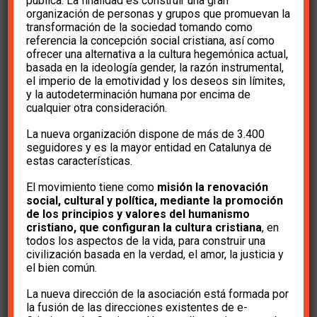
pública. La finalidad es construir una gran
organización de personas y grupos que promuevan la
transformación de la sociedad tomando como
referencia la concepción social cristiana, así como
ofrecer una alternativa a la cultura hegemónica actual,
basada en la ideología gender, la razón instrumental,
el imperio de la emotividad y los deseos sin límites,
y la autodeterminación humana por encima de
cualquier otra consideración.
La nueva organización dispone de más de 3.400
seguidores y es la mayor entidad en Catalunya de
estas características.
El movimiento tiene como
misión la renovación
Vídeo.- Conferencia Zoom
social, cultural y política, mediante la promoción
“Abusos en la Iglesia: El País,
de los principios y valores del humanismo
cristiano, que configuran la cultura cristiana
, en
el PSOE y Gabilondo, su
todos los aspectos de la vida, para construir una
civilización basada en la verdad, el amor, la justicia y
estrategia”
el bien común.
16 de noviembre de 2023
La nueva dirección de la asociación está formada por
la fusión de las direcciones existentes de e-