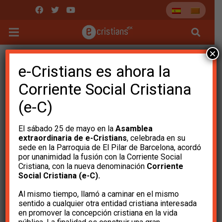
×
Videos de e-Cristians
e-Cristians es ahora la
Corriente Social Cristiana
(e-C)
El sábado 25 de mayo en la
Asamblea
extraordinaria de e-Cristians
, celebrada en su
sede en la Parroquia de El Pilar de Barcelona, ​​acordó
por unanimidad la fusión con la Corriente Social
Cristiana, con la nueva denominación
Corriente
Social Cristiana (e-C).
¿Qué es la Corriente Social
Al mismo tiempo, llamó a caminar en el mismo
Cristiana?
sentido a cualquier otra entidad cristiana interesada
en promover la concepción cristiana en la vida
7 de marzo de 2024