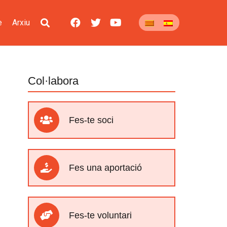
e
Arxiu
Col·labora
Fes-te soci
Fes una aportació
Fes-te voluntari