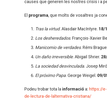
causes que generen les nostres crisis i a pe
El
programa
, que molts de vosaltres ja con
Tras la virtud.
Alasdair MacIntyre.
18/
Los desheredados
. François-Xavier B
Manicomio de verdades
. Rémi Brague
Un daño irreversible
. Abigail Shrier.
28
La sociedad desvinculada
. Josep Miró
El próximo Papa
. George Weigel.
09/0
Podeu trobar tota la
informació
a:
https://e
de-lectura-de-lalternativa-cristiana/