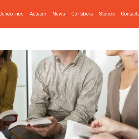
Coneix-nos
Actuem
News
Col·labora
Stories
Contact