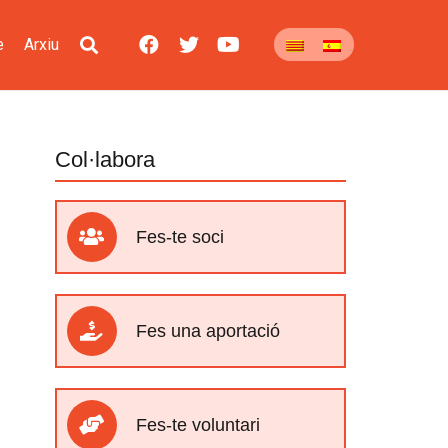
e
Arxiu
Col·labora
Fes-te soci
Fes una aportació
Fes-te voluntari