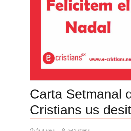
Carta Setmanal d
Cristians us desi
fa 4 anys
e-Cristians