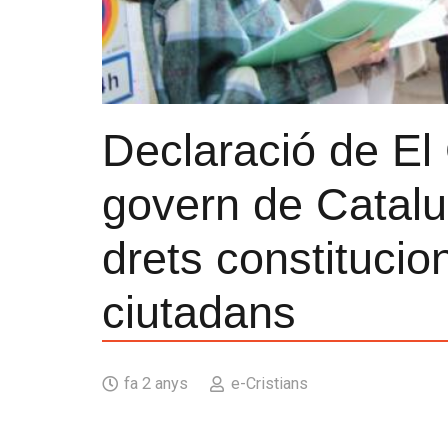
Declaració de El 
govern de Catalu
drets constitucion
ciutadans
fa 2 anys
e-Cristians