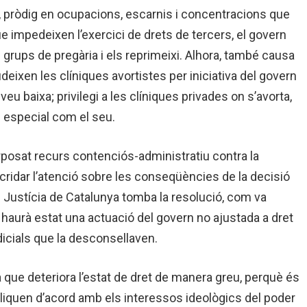
e, pròdig en ocupacions, escarnis i concentracions que
e impedeixen l’exercici de drets de tercers, el govern
grups de pregària i els reprimeixi. Alhora, també causa
eixen les clíniques avortistes per iniciativa del govern
u baixa; privilegi a les clíniques privades on s’avorta,
m especial com el seu.
terposat recurs contenciós-administratiu contra la
cridar l’atenció sobre les conseqüències de la decisió
de Justícia de Catalunya tomba la resolució, com va
 haurà estat una actuació del govern no ajustada a dret
dicials que la desconsellaven.
 que deteriora l’estat de dret de manera greu, perquè és
pliquen d’acord amb els interessos ideològics del poder