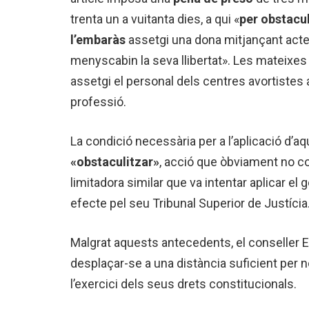
trenta un a vuitanta dies, a qui «
per obstacul
l’embaràs
assetgi una dona mitjançant acte
menyscabin la seva llibertat». Les mateixes
assetgi el personal dels centres avortistes a
professió.
La condició necessària per a l’aplicació d’aq
«obstaculitzar»
, acció que òbviament no c
limitadora similar que va intentar aplicar e
efecte pel seu Tribunal Superior de Justícia
Malgrat aquests antecedents, el conseller El
desplaçar-se a una distància suficient per no s
l’exercici dels seus drets constitucionals.