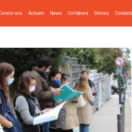
Coneix-nos
Actuem
News
Col·labora
Stories
Contact