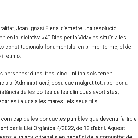
eralitat, Joan Ignasi Elena, d’emetre una resolució
n en la iniciativa «40 Dies per la Vida» es situïn a les
ets constitucionals fonamentals: en primer terme, el de
 i reunió.
s persones: dues, tres, cinc… ni tan sols tenen
cia a l’Administració, cosa que malgrat tot, i per bona
istància de les portes de les clíniques avortistes,
àries i ajuda a les mares i els seus fills.
a com cap de les conductes punibles que descriu l’article
nt per la Llei Orgànica 4/2022, de 12 d’abril. Aquest
sos a un any, o treballs en benefici de la comunitat de