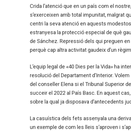
Crida l’atenció que en un país com el nostr
s’exerceixen amb total impunitat, malgrat qu
centri la seva atenció en aquests modestos 
estranyesa la protecció especial de què gaud
de Sánchez. Repressió dels qui preguen en ve
perquè cap altra activitat gaudeix d’un règi
L’equip legal de «40 Dies per la Vida» ha in
resolució del Departament d’Interior. Volem 
del conseller Elena si el Tribunal Superior 
succeir el 2022 al País Basc. En aquest cas,
sobre la qual ja disposava d’antecedents ju
La casuística dels fets assenyala una deriva
un exemple de com les lleis s’aproven i s’a