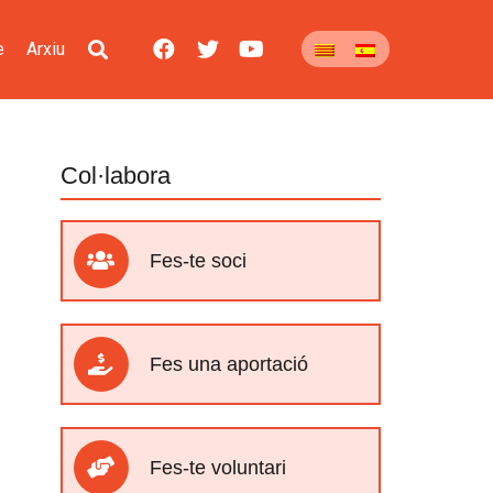
e
Arxiu
Col·labora
Fes-te soci
Fes una aportació
Fes-te voluntari