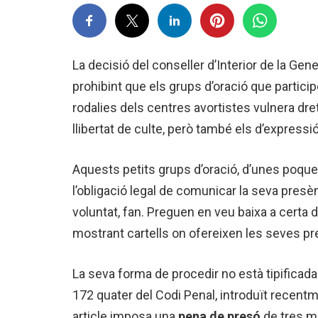
La decisió del conseller d’Interior de la Gen
prohibint que els grups d’oració que participe
rodalies dels centres avortistes vulnera dr
llibertat de culte, però també els d’expressió
Aquests petits grups d’oració, d’unes poque
l’obligació legal de comunicar la seva presèn
voluntat, fan. Preguen en veu baixa a certa d
mostrant cartells on ofereixen les seves preg
La seva forma de procedir no està tipificad
172 quater del Codi Penal, introduït recentme
article imposa una
pena de presó
de tres me