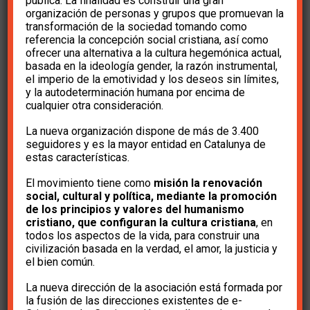
Educación sexual y
pública. La finalidad es construir una gran
organización de personas y grupos que promuevan la
transformación de la sociedad tomando como
pornografía
referencia la concepción social cristiana, así como
ofrecer una alternativa a la cultura hegemónica actual,
basada en la ideología gender, la razón instrumental,
el imperio de la emotividad y los deseos sin límites,
hace 6 años
e-Cristians
y la autodeterminación humana por encima de
cualquier otra consideración.
La nueva organización dispone de más de 3.400
seguidores y es la mayor entidad en Catalunya de
estas características.
ForumLibertas.com
El movimiento tiene como
misión la renovación
social, cultural y política, mediante la promoción
de los principios y valores del humanismo
La mayoría de jóvenes acceden a
cristiano, que configuran la cultura cristiana
, en
todos los aspectos de la vida, para construir una
la
pornografía
cuando ni siquiera son
civilización basada en la verdad, el amor, la justicia y
adolescentes, a los 12, 13 años y un 75% son
el bien común.
chicos. Según estudios recientes, más de la
La nueva dirección de la asociación está formada por
mitad de los adolescentes españoles entre 14
la fusión de las direcciones existentes de e-