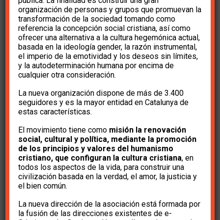
turco
pública. La finalidad es construir una gran
organización de personas y grupos que promuevan la
transformación de la sociedad tomando como
referencia la concepción social cristiana, así como
hace 6 años
e-Cristians
ofrecer una alternativa a la cultura hegemónica actual,
basada en la ideología gender, la razón instrumental,
el imperio de la emotividad y los deseos sin límites,
y la autodeterminación humana por encima de
cualquier otra consideración.
La nueva organización dispone de más de 3.400
seguidores y es la mayor entidad en Catalunya de
Apreciado amigo/Apreciada amiga:
estas características.
El movimiento tiene como
misión la renovación
Una vez más el gobierno de Cataluña vuelve a
social, cultural y política, mediante la promoción
poner en la picota a la Iglesia, en este caso con
de los principios y valores del humanismo
cristiano, que configuran la cultura cristiana
, en
motivo de la
beatificación del joven Joan Roig
todos los aspectos de la vida, para construir una
i Diggle
que fue asesinado durante la guerra
civilización basada en la verdad, el amor, la justicia y
el bien común.
civil por una de las desgraciadamente famosas
La nueva dirección de la asociación está formada por
«patrullas» que se dedicaban a matar en la
la fusión de las direcciones existentes de e-