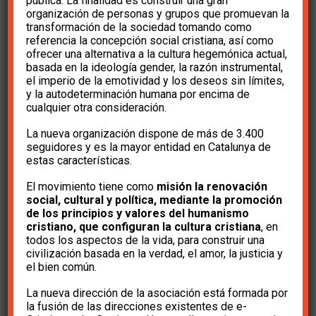
Gobierno Sánchez
pública. La finalidad es construir una gran
organización de personas y grupos que promuevan la
transformación de la sociedad tomando como
referencia la concepción social cristiana, así como
fa 6 anys
e-Cristians
ofrecer una alternativa a la cultura hegemónica actual,
basada en la ideología gender, la razón instrumental,
el imperio de la emotividad y los deseos sin límites,
y la autodeterminación humana por encima de
cualquier otra consideración.
La nueva organización dispone de más de 3.400
seguidores y es la mayor entidad en Catalunya de
En este vídeo el presidente de e-Cristians,
estas características.
Josep Miró i Ardèvol, repasa los errores del
El movimiento tiene como
misión la renovación
actual Gobierno bipartito del PSOE y Unidas
social, cultural y política, mediante la promoción
de los principios y valores del humanismo
Podemos.
cristiano, que configuran la cultura cristiana
, en
todos los aspectos de la vida, para construir una
civilización basada en la verdad, el amor, la justicia y
el bien común.
La nueva dirección de la asociación está formada por
la fusión de las direcciones existentes de e-