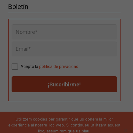
Boletín
Acepto la
política de privacidad
Utilitzem cookies per garantir que us donem la millor
experiència al nostre lloc web. Si continueu utilitzant aquest
Aviso legal
|
Política de privacidad
|
Política de
lloc, assumirem que us plau.