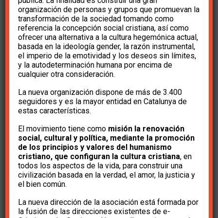
situación de las
pública. La finalidad es construir una gran
organización de personas y grupos que promuevan la
transformación de la sociedad tomando como
personas de más edad
referencia la concepción social cristiana, así como
ofrecer una alternativa a la cultura hegemónica actual,
en el sistema sanitario
basada en la ideología gender, la razón instrumental,
el imperio de la emotividad y los deseos sin límites,
de Cataluña (doc.
y la autodeterminación humana por encima de
cualquier otra consideración.
completo)
La nueva organización dispone de más de 3.400
seguidores y es la mayor entidad en Catalunya de
estas características.
hace 6 años
e-Cristians
El movimiento tiene como
misión la renovación
No hay comentarios
social, cultural y política, mediante la promoción
de los principios y valores del humanismo
cristiano, que configuran la cultura cristiana
, en
todos los aspectos de la vida, para construir una
civilización basada en la verdad, el amor, la justicia y
el bien común.
La nueva dirección de la asociación está formada por
la fusión de las direcciones existentes de e-
I. El marco de referencia.