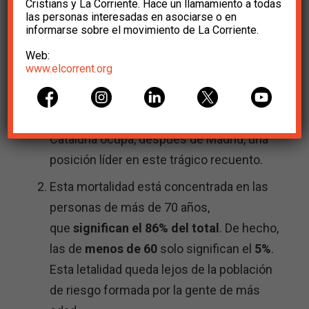
Cristians y La Corriente. Hace un llamamiento a todas
las personas interesadas en asociarse o en
informarse sobre el movimiento de La Corriente.
España ocupa un lugar destacado en el
Web:
mundo en cuanto al número de muertes, y
www.elcorrent.org
en relación con su población: acumula el
20% del total mundial, y es el primer país
en muertes por millón de habitantes.
Cataluña ocupa, después de Madrid, una
posición líder en este trágico recuento.
Esta mortalidad está concentrada en las
personas de más de 70 años,
que
significan el 86% del total
. De hecho,
las de
menos de 60
solo significan el
5%
.
Esta letalidad queda lejos de la población
de riesgo formada por la gente de más