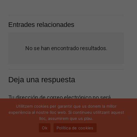
Entrades relacionades
No se han encontrado resultados.
Deja una respuesta
Tu dirección de correo electrónico no será
publicada.
Los campos obligatorios están
Utilitzem cookies per garantir que us donem la millor
experiència al nostre lloc web. Si continueu utilitzant aquest
marcados con
*
lloc, assumirem que us plau.
Ok
Política de cookies