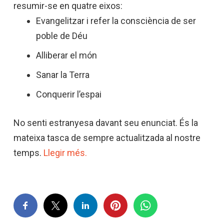
resumir-se en
quatre eixos
:
Evangelitzar
i
refer
la consciència de ser
poble
de Déu
Alliberar el
món
Sanar
la Terra
Conquerir
l’espai
No
senti
estranyesa
davant
seu enunciat.
És la
mateixa
tasca
de sempre
actualitzada
al nostre
temps.
Llegir més.