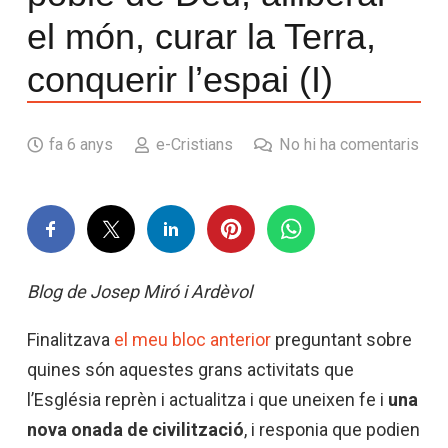
el món, curar la Terra,
conquerir l’espai (I)
fa 6 anys
e-Cristians
No hi ha comentaris
Blog de Josep Miró i Ardèvol
Finalitzava
el meu bloc
anterior
preguntant
sobre
quines són
aquestes grans
activitats
que
l’Església
reprèn
i actualitza
i
que uneixen
fe i
una
nova onada
de civilització
,
i
responia que
podien