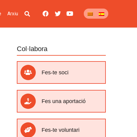
e
Arxiu
Col·labora
Fes-te soci
Fes una aportació
Fes-te voluntari