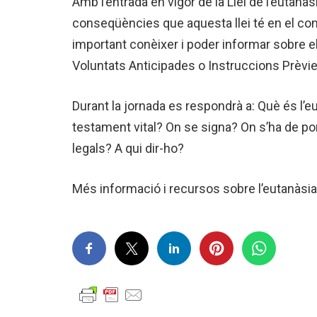
Amb l’entrada en vigor de la Llei de l’eutanàs
conseqüències que aquesta llei té en el con
important conèixer i poder informar sobre 
Voluntats Anticipades o Instruccions Prèvie
Durant la jornada es respondrà a: Què és l’e
testament vital? On se signa? On s’ha de p
legals? A qui dir-ho?
Més informació i recursos sobre l’eutanàsia 