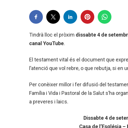
Tindrà lloc el pròxim
dissabte 4 de setembre
canal YouTube
.
El testament vital és el document que expre
l’atenció que vol rebre, o que rebutja, si e
Per conèixer millor i fer difusió del testame
Família i Vida i Pastoral de la Salut s’ha org
a preveres i laics.
Dissabte 4 de sete
Casa de l’Església –