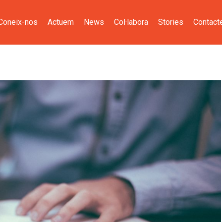
Coneix-nos
Actuem
News
Col·labora
Stories
Contact