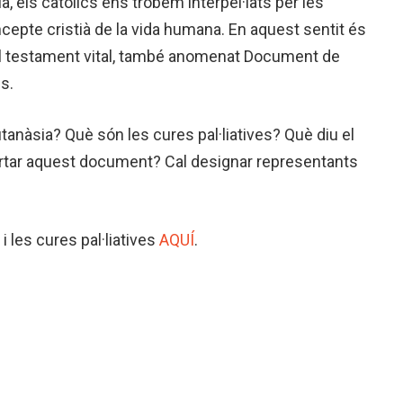
ia, els catòlics ens trobem interpel·lats per les
cepte cristià de la vida humana. En aquest sentit és
el testament vital, també anomenat Document de
s.
utanàsia? Què són les cures pal·liatives? Què diu el
ortar aquest document? Cal designar representants
i les cures pal·liatives
AQUÍ
.