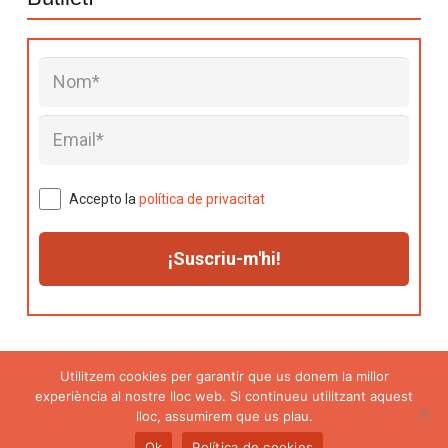
Accepto la
política de privacitat
Utilitzem cookies per garantir que us donem la millor
experiència al nostre lloc web. Si continueu utilitzant aquest
Avís legal
|
Política de privacitat
|
Política de
lloc, assumirem que us plau.
cookies
Ok
Política de cookies