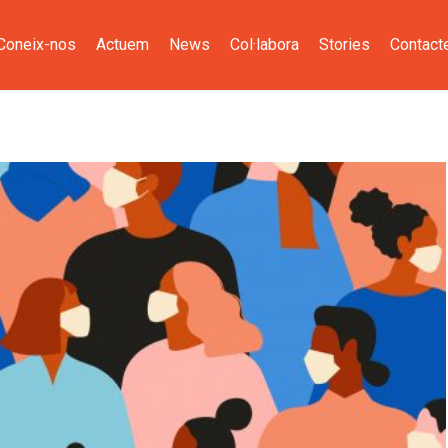
Coneix-nos
Actuem
News
Col·labora
Stories
Contact