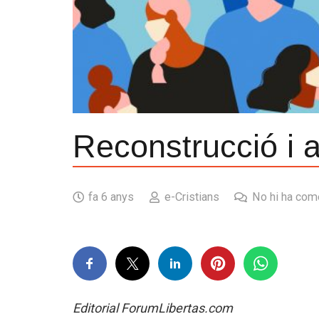
Reconstrucció i a
fa 6 anys
e-Cristians
No hi ha com
Editorial ForumLibertas.com