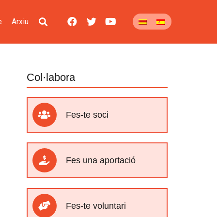
e
Arxiu
Col·labora
Fes-te soci
Fes una aportació
Fes-te voluntari