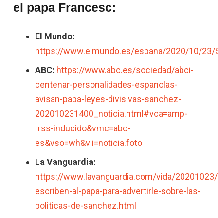
el papa Francesc:
El Mundo:
https://www.elmundo.es/espana/2020/10/23
ABC:
https://www.abc.es/sociedad/abci-
centenar-personalidades-espanolas-
avisan-papa-leyes-divisivas-sanchez-
202010231400_noticia.html#vca=amp-
rrss-inducido&vmc=abc-
es&vso=wh&vli=noticia.foto
La Vanguardia:
https://www.lavanguardia.com/vida/20201023
escriben-al-papa-para-advertirle-sobre-las-
politicas-de-sanchez.html