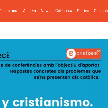
Coneix-nos
Actuem
News
Col·labora
Stories
Contact