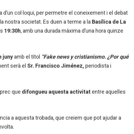
d’un col·loqui, per permetre el coneixement i el debat
a nostra societat. Es duen a terme a la
Basílica de La
es
19:30h
, amb una durada màxima d’una hora quinze
e juny
amb el títol
“Fake news y cristianismo. ¿Por qué
nent serà el
Sr. Francisco Jiménez,
periodista i
 prec que
difongueu aquesta activitat
entre aquelles
ncia a aquesta trobada, que creiem que pot ajudar a
volta.