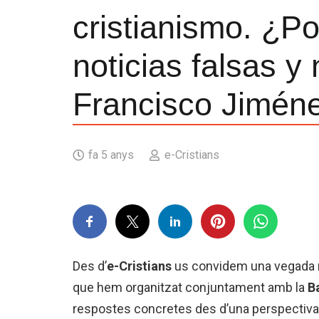
cristianismo. ¿P
noticias falsas y
Francisco Jimén
fa 5 anys
e-Cristians
Des d’
e-Cristians
us convidem una vegada m
que hem organitzat conjuntament amb la
B
respostes concretes des d’una perspectiva c