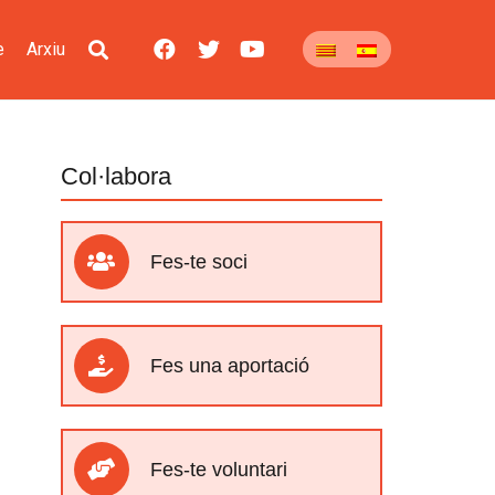
e
Arxiu
Col·labora
Fes-te soci
Fes una aportació
Fes-te voluntari