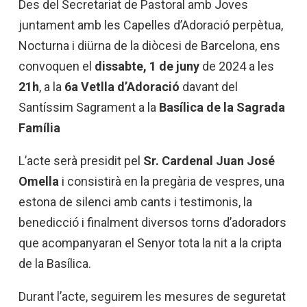
Des del Secretariat de Pastoral amb Joves
juntament amb les
Capelles d’Adoració perpètua,
Nocturna i diürna
de la diòcesi de Barcelona, ens
convoquen el
dissabte,
1 de juny
de 2024 a les
21h
, a la
6a Vetlla d’Adoració
davant del
Santíssim Sagrament
a la
Basílica de la Sagrada
Família
L’acte
s
erà presidit pel
Sr. Cardenal Juan José
Omella
i consistirà en la pregària de vespres, una
estona de silenci amb cants i testimonis, la
benedicció i finalment diversos torns d’adoradors
que acompanyaran el Senyor tota la nit a la cripta
de la Basílica.
Durant l’acte, seguirem les mesures de seguretat