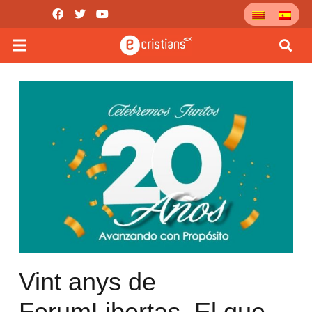
Vint anys de
ForumLibertas. El que