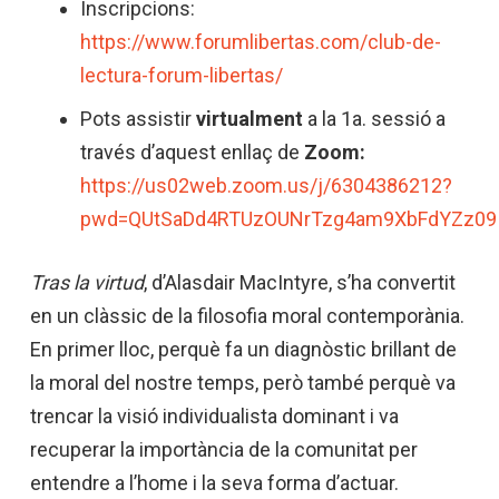
Inscripcions:
https://www.forumlibertas.com/club-de-
lectura-forum-libertas/
Pots assistir
virtualment
a la 1a. sessió a
través d’aquest enllaç de
Zoom:
https://us02web.zoom.us/j/6304386212?
pwd=QUtSaDd4RTUzOUNrTzg4am9XbFdYZz09
Tras la virtud
, d’Alasdair MacIntyre, s’ha convertit
en un clàssic de la filosofia moral contemporània.
En primer lloc, perquè fa un diagnòstic brillant de
la moral del nostre temps, però també perquè va
trencar la visió individualista dominant i va
recuperar la importància de la comunitat per
entendre a l’home i la seva forma d’actuar.