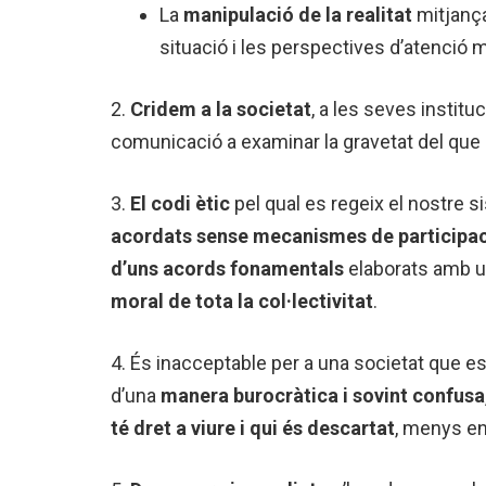
La
manipulació de la realitat
mitjança
situació i les perspectives d’atenció 
2.
Cridem a la societat
, a les seves institu
comunicació a examinar la gravetat del que 
3.
El codi ètic
pel qual es regeix el nostre 
acordats sense mecanismes de participaci
d’uns acords fonamentals
elaborats amb un
moral de tota la col·lectivitat
.
4. És inacceptable per a una societat que es 
d’una
manera burocràtica i sovint confusa,
té dret a viure i qui és descartat
, menys enc