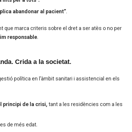
plica abandonar al pacient”
.
 que marca criteris sobre el dret a ser atès o no per
xim responsable
.
anda. Crida a la societat.
tió política en l’àmbit sanitari i assistencial en els
principi de la crisi,
tant a les residències com a les
ones de més edat.