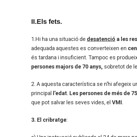
II.Els fets.
1.Hi ha una situació de
desatenció
a les re
adequada aquestes es converteixen en
cen
és tardana i insuficient. Tampoc es produei
persones majors de 70
anys,
sobretot de l
2. A aquesta característica se n’hi afegeix u
principal
l’edat
.
Les persones de més de 7
que pot salvar les seves vides, el
VMI
.
3. El cribratge
: