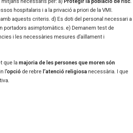
 mitjans necessaris per: a)
Protegir la població de risc
.
sos hospitalaris i a la privació a priori de la VMI.
amb aquests criteris. d) Es doti del personal necessari a
 són portadors asimptomàtics. e) Demanem test de
ncies i les necessàries mesures d’aïllament i
et que la
majoria de les persones que moren són
n l
’opció
de rebre
l’atenció religiosa
necessària. I que
tiva.