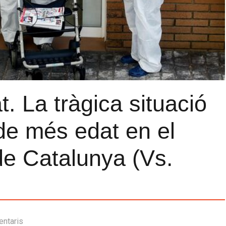
t. La tràgica situació
de més edat en el
de Catalunya (Vs.
entaris