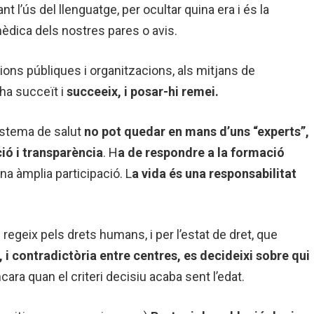
nt l’ús del llenguatge, per ocultar quina era i és la
mèdica dels nostres pares o avis.
cions públiques i organitzacions, als mitjans de
ha succeït i
succeeix, i posar-hi remei.
sistema de salut
no pot quedar en mans d’uns “experts”,
ó i transparència
. H
a de respondre a la formació
a àmplia participació. L
a vida és una responsabilitat
regeix pels drets humans, i per l’estat de dret, que
 i contradictòria entre centres, es decideixi sobre qui
ara quan el criteri decisiu acaba sent l’edat.