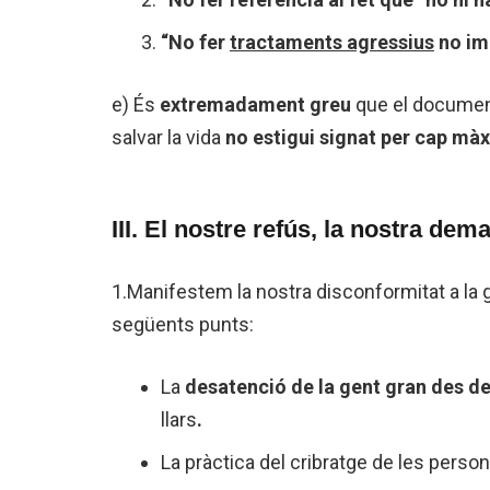
“No fer
tractaments agressius
no im
e) És
extremadament greu
que el document
salvar la vida
no estigui signat per cap mà
III. El nostre refús, la nostra dem
1.Manifestem la nostra disconformitat a la ges
següents punts:
La
desatenció de la gent gran des del 
llars
.
La pràctica del cribratge de les pers