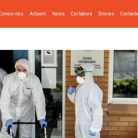
Coneix-nos
Actuem
News
Col·labora
Stories
Contact