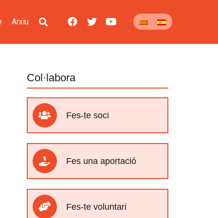
e
Arxiu
Col·labora
Fes-te soci
Fes una aportació
Fes-te voluntari