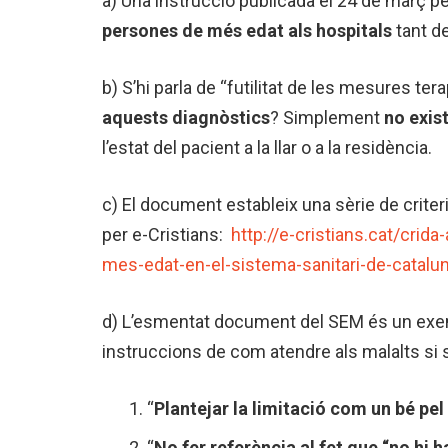
a) Una instrucció publicada el 24 de març 
persones de més edat als hospitals
tant d
b) S’hi parla de “futilitat de les mesures te
aquests diagnòstics
? Simplement
no exis
l’estat del pacient a la llar o a la residència.
c) El document estableix una sèrie de crite
per e-Cristians:
http://e-cristians.cat/crida
mes-edat-en-el-sistema-sanitari-de-catalu
d) L’esmentat document del SEM és un exem
instruccions de com atendre als malalts si
“
Plantejar la limitació com un bé pel
“
No fer referència al fet que “no hi ha 