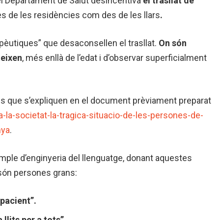
pel Departament de Salut desincentiva
el trasllat de
es de les residències com des de les llars
.
rapèutiques” que desaconsellen el trasllat.
On són
teixen
, més enllà de l’edat i d’observar superficialment
ris que s’expliquen en el document prèviament preparat
-a-la-societat-la-tragica-situacio-de-les-persones-de-
nya
.
ple d’enginyeria del llenguatge, donant aquestes
 són persones grans:
 pacient”.
llits per a tots”.