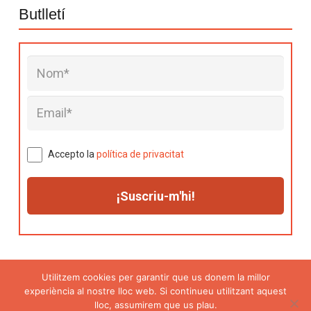
Butlletí
Accepto la
política de privacitat
Utilitzem cookies per garantir que us donem la millor
experiència al nostre lloc web. Si continueu utilitzant aquest
Avís legal
|
Política de privacitat
|
Política de
lloc, assumirem que us plau.