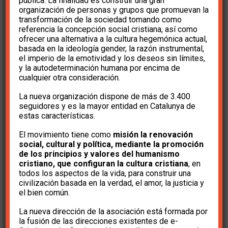
pedofilia?
pública. La finalidad es construir una gran
organización de personas y grupos que promuevan la
transformación de la sociedad tomando como
referencia la concepción social cristiana, así como
hace 4 años
e-Cristians
ofrecer una alternativa a la cultura hegemónica actual,
basada en la ideología gender, la razón instrumental,
el imperio de la emotividad y los deseos sin límites,
y la autodeterminación humana por encima de
cualquier otra consideración.
La nueva organización dispone de más de 3.400
seguidores y es la mayor entidad en Catalunya de
Apreciado amigo/Apreciada amiga de e-
estas características.
Cristians:
El movimiento tiene como
misión la renovación
social, cultural y política, mediante la promoción
Pese a que existe el diario de sesiones y que
de los principios y valores del humanismo
cristiano, que configuran la cultura cristiana
, en
las palabras dicen lo que dicen, se ha volcado
todos los aspectos de la vida, para construir una
mucha tinta de calamar sobre las declaraciones
civilización basada en la verdad, el amor, la justicia y
el bien común.
de Irene Montero en relación a los niños,
La nueva dirección de la asociación está formada por
hechas en sede parlamentaria. Para que no
la fusión de las direcciones existentes de e-