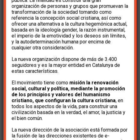
pública. La finalidad es construir una gran
nuevamente al
organización de personas y grupos que promuevan la
transformación de la sociedad tomando como
Defensor del Pueblo
referencia la concepción social cristiana, así como
ofrecer una alternativa a la cultura hegemónica actual,
pidiendo que rectifique
basada en la ideología gender, la razón instrumental,
el imperio de la emotividad y los deseos sin límites,
y la autodeterminación humana por encima de
cualquier otra consideración.
hace 4 años
e-Cristians
La nueva organización dispone de más de 3.400
seguidores y es la mayor entidad en Catalunya de
estas características.
El movimiento tiene como
misión la renovación
social, cultural y política, mediante la promoción
de los principios y valores del humanismo
Apreciado amigo/Apreciada amiga:
cristiano, que configuran la cultura cristiana
, en
todos los aspectos de la vida, para construir una
civilización basada en la verdad, el amor, la justicia y
El
Defensor del Pueblo
compareció a petición
el bien común.
propia en la correspondiente comisión del
La nueva dirección de la asociación está formada por
Congreso de los Diputados. Sus
la fusión de las direcciones existentes de e-