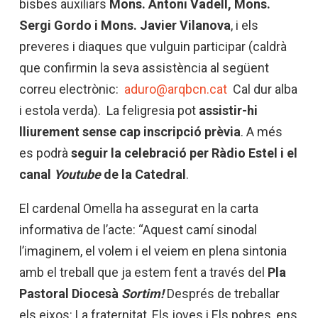
bisbes auxiliars
Mons. Antoni Vadell, Mons.
Sergi Gordo i Mons. Javier Vilanova
, i els
preveres i diaques que vulguin participar (caldrà
que confirmin la seva assistència al següent
correu electrònic:
aduro@arqbcn.cat
Cal dur alba
i estola verda). La feligresia pot
assistir-hi
lliurement sense cap inscripció prèvia
. A més
es podrà
seguir la celebració per Ràdio Estel i el
canal
Youtube
de la Catedral
.
El cardenal Omella ha assegurat en la carta
informativa de l’acte: “Aquest camí sinodal
l’imaginem, el volem i el veiem en plena sintonia
amb el treball que ja estem fent a través del
Pla
Pastoral Diocesà
Sortim!
Després de treballar
els eixos: La fraternitat, Els joves i Els pobres, ens