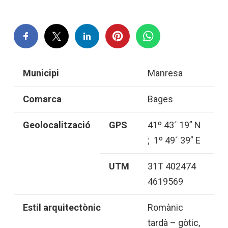
Municipi
Manresa
Comarca
Bages
Geolocalització
GPS
41º 43´ 19” N
; 1º 49´ 39” E
UTM
31T 402474
4619569
Estil arquitectònic
Romànic
tardà – gòtic,