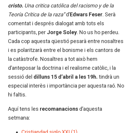
cristo.
Una critica católica del racismo y de la
Teoría Crítica de la raza”
d’
Edwars Feser
. Serà
comentat i després dialogat amb tots els
participants, per
Jorge Soley
. No us ho perdeu.
Cada cop aquesta qüestió pesarà entre nosaltres
i es polaritzarà entre el bonisme i els cantors de
la catàstrofe. Nosaltres a tot això hem
d’anteposar la doctrina i el realisme catòlic, i la
sessió del
dilluns 15 d’abril a les 19h.
tindrà un
especial interès i importància per aquesta raó. No
hi faltis.
Aquí tens les
recomanacions
d’aquesta
setmana:
Cristiandad siglo XXI (1)