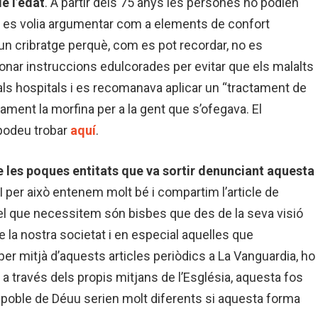
e l’edat
. A partir dels 75 anys les persones no podien
nt es volia argumentar com a elements de confort
a un cribratge perquè, com es pot recordar, no es
nar instruccions edulcorades per evitar que els malalts
als hospitals i es recomanava aplicar un “tractament de
ament la morfina per a la gent que s’ofegava. El
 podeu trobar
aquí
.
e les poques entitats que va sortir denunciant aquesta
 I per això entenem molt bé i compartim l’article de
è el que necessitem són bisbes que des de la seva visió
e la nostra societat i en especial aquelles que
per mitjà d’aquests articles periòdics a La Vanguardia, ho
 a través dels propis mitjans de l’Església, aquesta fos
l poble de Déuu serien molt diferents si aquesta forma