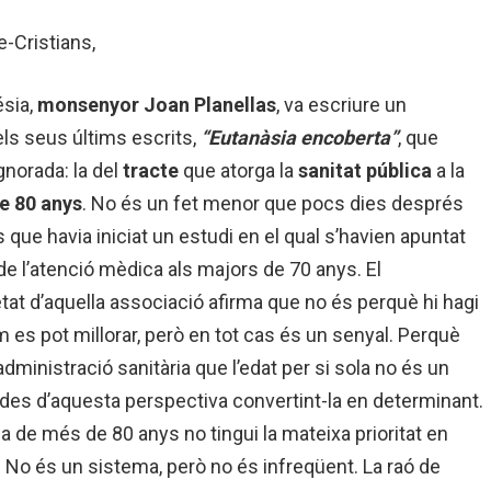
-Cristians,
ésia,
monsenyor Joan Planellas
, va escriure un
els seus últims escrits,
“Eutanàsia encoberta”
, que
gnorada: la del
tracte
que atorga la
sanitat pública
a la
e 80 anys
. No és un fet menor que pocs dies després
que havia iniciat un estudi en el qual s’havien apuntat
de l’atenció mèdica als majors de 70 anys. El
etat d’aquella associació afirma que no és perquè hi hagi
 es pot millorar, però en tot cas és un senyal. Perquè
’administració sanitària que l’edat per si sola no és un
ona des d’aquesta perspectiva convertint-la en determinant.
 de més de 80 anys no tingui la mateixa prioritat en
. No és un sistema, però no és infreqüent. La raó de