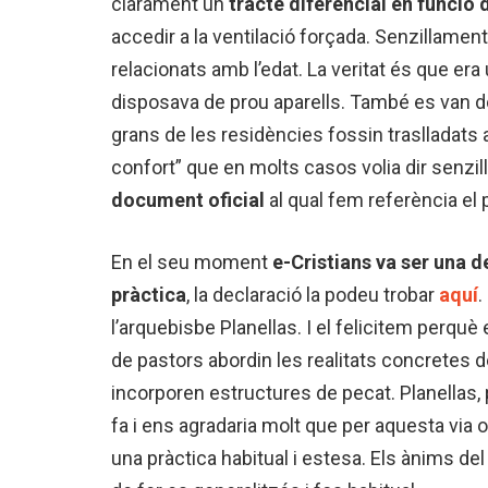
clarament un
tracte diferencial en funció d
accedir a la ventilació forçada. Senzillame
relacionats amb l’edat. La veritat és que er
disposava de prou aparells. També es van do
grans de les residències fossin traslladats 
confort” que en molts casos volia dir senzill
document oficial
al qual fem referència el
En el seu moment
e-Cristians va ser una d
pràctica
, la declaració la podeu trobar
aquí
.
l’arquebisbe Planellas. I el felicitem perqu
de pastors abordin les realitats concretes d
incorporen estructures de pecat. Planellas, 
fa i ens agradaria molt que per aquesta via o
una pràctica habitual i estesa. Els ànims de