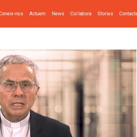
Coneix-nos
Actuem
News
Col·labora
Stories
Contact