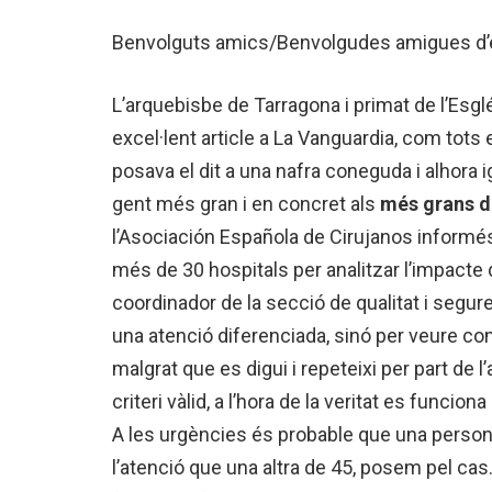
Benvolguts amics/Benvolgudes amigues d’e
L’arquebisbe de Tarragona i primat de l’Esgl
excel·lent article a La Vanguardia, com tots 
posava el dit a una nafra coneguda i alhora i
gent més gran i en concret als
més grans d
l’Asociación Española de Cirujanos informés 
més de 30 hospitals per analitzar l’impacte 
coordinador de la secció de qualitat i segur
una atenció diferenciada, sinó per veure com
malgrat que es digui i repeteixi per part de l
criteri vàlid, a l’hora de la veritat es funci
A les urgències és probable que una persona
l’atenció que una altra de 45, posem pel cas