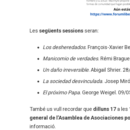
Les
següents sessions
seran:
Los desheredados
. François-Xavier B
Manicomio de verdades
. Rémi Brague
Un daño irreversible
. Abigail Shrier. 2
La sociedad desvinculada
. Josep Miró
El próximo Papa
. George Weigel. 09/0
També us vull recordar que
dilluns 17
a les
general de l’Asamblea de Asociaciones po
informació.