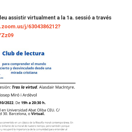
eu assistir virtualment a la 1a. sessió a través
b.zoom.us/j/6304386212?
YZz09