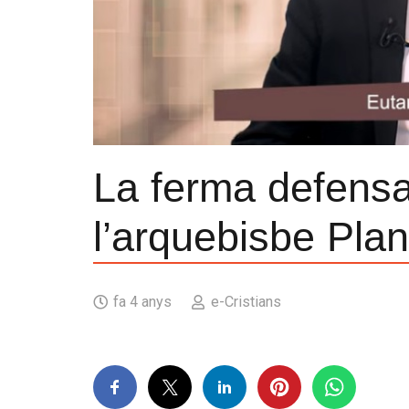
La ferma defensa
l’arquebisbe Plan
fa 4 anys
e-Cristians