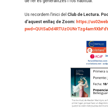
de fer es generalitzés i fos habitual.
Us recordem l’inici del
Club de Lectura. Pod
d’aquest enllaç de Zoom:
https://us02we
pwd=QUtSaDd4RTUzOUNrTzg4am9XbFd