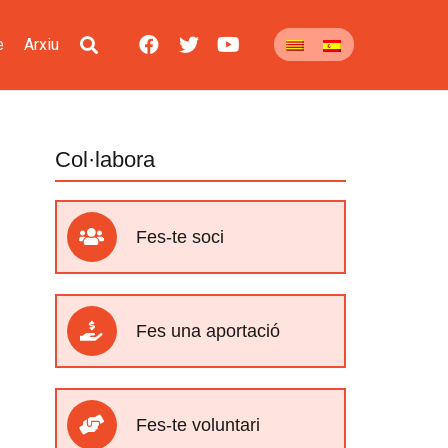
e
Arxiu
Col·labora
Fes-te soci
Fes una aportació
Fes-te voluntari