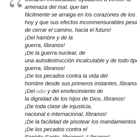
amenaza
del mal, que tan
fácilmente
se
arraiga
en
los
corazones
de
los
hoy
y
que
sus
efectos
inconmensurables
pes
de
cerrar
el camino,
hacia
el
futuro
!
¡De
l hambre
y
de la
guerra,
líbranos
!
¡De
la guerra nuclear,
de
una
autodestrucción
incalculable
y
de
todo
tip
guerra,
líbranos
!
¡De
los
pecados
contra la vida de
l
hombre
desde
sus
primeros
instantes
,
líbrano
odio
¡De
l
y
de
l envilecimiento
de
la
dignidad
de
los
hijos
de
Dios
,
líbranos
!
¡De
toda
clase
de injusticia
,
nacional
e
internacional,
líbranos
!
¡De
la
facilidad
de
pisotear
los
mandamientos
¡De
los
pecados
contra
el