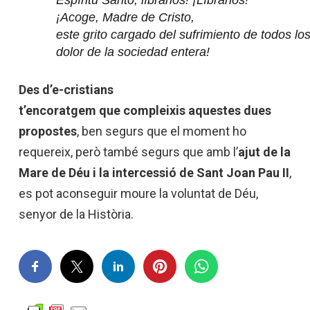
Espíritu
Santo,
líbranos
!
¡Líbranos
!
¡Acoge
,
Madre
de Cristo,
este
grito
cargado
del
sufrimiento
de
todos
lo
dolor de la
sociedad
entera!
Des
d’e
-cristians
t’encoratgem que compleixis aquestes dues
propostes
, ben segurs que el moment ho
requereix, però també segurs que amb l’
ajut de la
Mare de Déu i la intercessió de Sant Joan Pau II
,
es pot aconseguir moure la voluntat de Déu,
senyor de la Història.