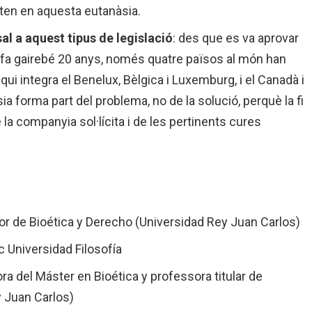
ten en aquesta eutanàsia.
al a aquest tipus de legislació
: des que es va aprovar
da fa gairebé 20 anys, només quatre països al món han
ui integra el Benelux, Bèlgica i Luxemburg, i el Canadà i
ia forma part del problema, no de la solució, perquè la fi
 la companyia sol·lícita i de les pertinents cures
or de Bioética y Derecho (Universidad Rey Juan Carlos)
ic Universidad Filosofía
ora del Máster en Bioética y professora titular de
y Juan Carlos)