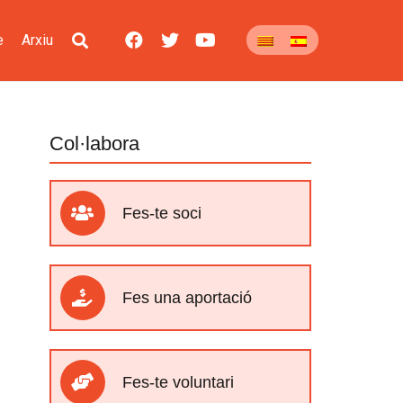
e
Arxiu
Col·labora
Fes-te soci
Fes una aportació
Fes-te voluntari