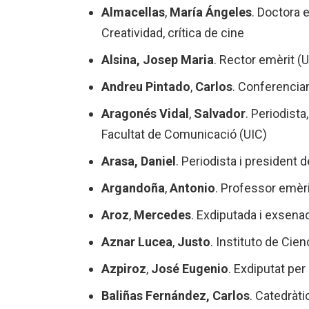
Almacellas
,
María Ángeles
. Doctora 
Creatividad, crítica de cine
Alsina, Josep Maria
. Rector emèrit 
Andreu Pintado
,
Carlos
. Conferencia
Aragonés Vidal
,
Salvador
. Periodist
Facultat de Comunicació (UIC)
Arasa, Daniel
. Periodista i president d
Argandoña
,
Antonio
. Professor emèri
Aroz
,
Mercedes
. Exdiputada i exsena
Aznar Lucea
,
Justo
. Instituto de Cie
Azpiroz
,
José Eugenio
. Exdiputat pe
Baliñas Fernández, Carlos
. Catedràti