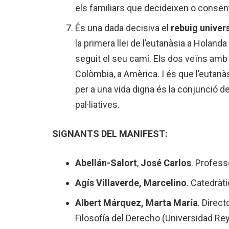
els familiars que decideixen o consen
És una dada decisiva el
rebuig univers
la primera llei de l’eutanàsia a Holan
seguit el seu camí. Els dos veïns amb q
Colòmbia, a Amèrica. I és que l’eutanàs
per a una vida digna és la conjunció de
pal·liatives.
SIGNANTS DEL MANIFEST:
Abellán-Salort
,
José Carlos
. Profess
Agís Villaverde, Marcelino
. Catedràt
Albert Márquez, Marta María
. Direct
Filosofía del Derecho (Universidad Re