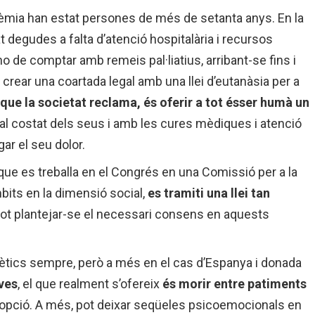
dèmia han estat persones de més de setanta anys. En la
 degudes a falta d’atenció hospitalària i recursos
no de comptar amb remeis pal·liatius, arribant-se fins i
m crear una coartada legal amb una llei d’eutanàsia per a
l que la societat reclama, és oferir a tot ésser humà un
 al costat dels seus i amb les cures mèdiques i atenció
gar el seu dolor.
que es treballa en el Congrés en una Comissió per a la
bits en la dimensió social,
es tramiti una llei tan
ot plantejar-se el necessari consens en aquests
ètics sempre, però a més en el cas d’Espanya i donada
ives
, el que realment s’ofereix
és morir entre patiments
a opció. A més, pot deixar seqüeles psicoemocionals en