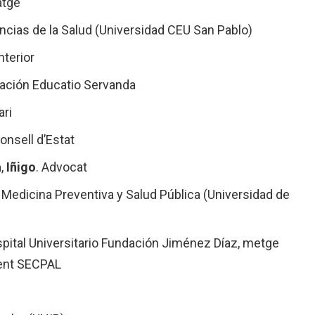
atge
encias de la Salud (Universidad CEU San Pablo)
nterior
dación Educatio Servanda
ari
Consell d’Estat
a
,
Iñigo
. Advocat
e Medicina Preventiva y Salud Pública (Universidad de
spital Universitario Fundación Jiménez Díaz, metge
dent SECPAL