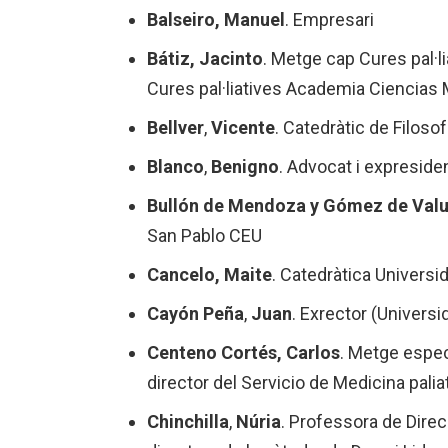
Balseiro, Manuel
. Empresari
Bátiz, Jacinto
. Metge cap Cures pal·l
Cures pal·liatives Academia Ciencias
Bellver
,
Vicente
. Catedràtic de Filoso
Blanco
,
Benigno
. Advocat i expresiden
Bullón de Mendoza y Gómez de Valu
San Pablo CEU
Cancelo, Maite
. Catedràtica Univers
Cayón Peña
,
Juan
. Exrector (Universi
Centeno Cortés,
Carlos
. Metge especi
director del Servicio de Medicina palia
Chinchilla
,
Núria
. Professora de Dire