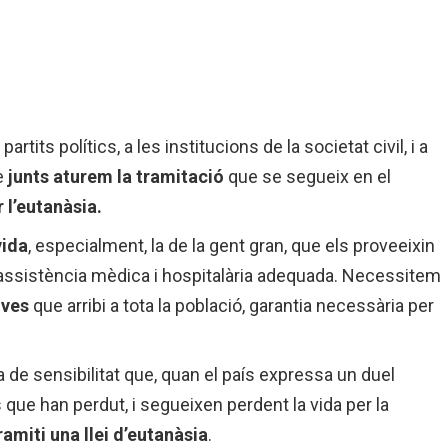
artits polítics, a les institucions de la societat civil, i a
è
junts aturem la tramitació
que se segueix en el
r l’eutanàsia.
vida
, especialment, la de la gent gran, que els proveeixin
 l’assistència mèdica i hospitalària adequada. Necessitem
ives
que arribi a tota la població, garantia necessària per
 de sensibilitat que, quan el país expressa un duel
e han perdut, i segueixen perdent la vida per la
amiti una llei d’eutanàsia
.