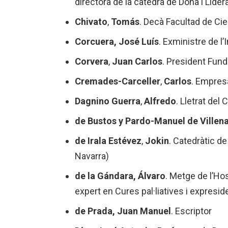
directora de la càtedra de Dona i Lider
Chivato
,
Tomás
. Decà Facultad de Ci
Corcuera, José Luís
. Exministre de l’I
Corvera
,
Juan Carlos
. President Fun
Cremades-Carceller
,
Carlos
. Empres
Dagnino Guerra
,
Alfredo
. Lletrat del 
de Bustos y Pardo-Manuel de Villen
de Irala Estévez
,
Jokin
. Catedràtic d
Navarra)
de la Gándara, Álvaro
. Metge de l’Ho
expert en Cures pal·liatives i expresi
de Prada, Juan Manuel
. Escriptor