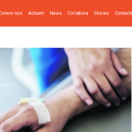
Coneix-nos
Actuem
News
Col·labora
Stories
Contact