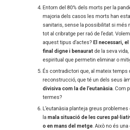
Entorn del 80% dels morts per la pan
majoria dels casos les morts han estat
sanitaris, sense la possibilitat si més 
tot al cribratge per raó de l’edat. Vole
aquest tipus d’actes?
El necessari, e
final digne i benaurat
de la seva vida,
espiritual que permetin eliminar o miti
És contradictori que, al mateix temps 
reconstrucció, que té un dels seus àm
divisiva com la de l’eutanàsia
. Com p
termes?
L’eutanàsia planteja greus problemes 
la
mala situació de les cures pal·liat
o en mans del metge
. Això no és un