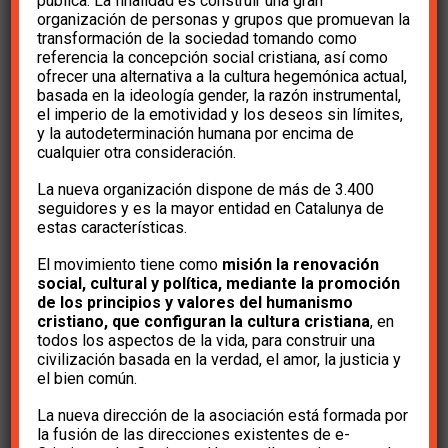
pública. La finalidad es construir una gran
impulsar un Congreso
organización de personas y grupos que promuevan la
transformación de la sociedad tomando como
referencia la concepción social cristiana, así como
de Cultura Cristiana?
ofrecer una alternativa a la cultura hegemónica actual,
basada en la ideología gender, la razón instrumental,
el imperio de la emotividad y los deseos sin límites,
y la autodeterminación humana por encima de
hace 3 años
e-Cristians
cualquier otra consideración.
La nueva organización dispone de más de 3.400
seguidores y es la mayor entidad en Catalunya de
estas características.
El movimiento tiene como
misión la renovación
social, cultural y política, mediante la promoción
Apreciado amigo/Apreciada amiga de e-
de los principios y valores del humanismo
Cristians:
cristiano, que configuran la cultura cristiana
, en
todos los aspectos de la vida, para construir una
civilización basada en la verdad, el amor, la justicia y
En mi
anterior carta
te enumeraba los
puntos
el bien común.
más importantes
que abordaremos en la
La nueva dirección de la asociación está formada por
Asamblea Ordinaria de e-Cristians
para
la fusión de las direcciones existentes de e-