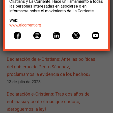
Cristians y La Corriente. Hace un llamamiento a todas
las personas interesadas en asociarse o en
informarse sobre el movimiento de La Corriente.
Web:
www.elcorrent.org
Entrades relacionades
Declaración de e-Cristians: Ante las políticas
del gobierno de Pedro Sánchez,
proclamamos la evidencia de los hechos»
13 de julio de 2023
Declaración e-Cristians: Tras dos años de
eutanasia y control más que dudoso,
¡deroguemos la ley!