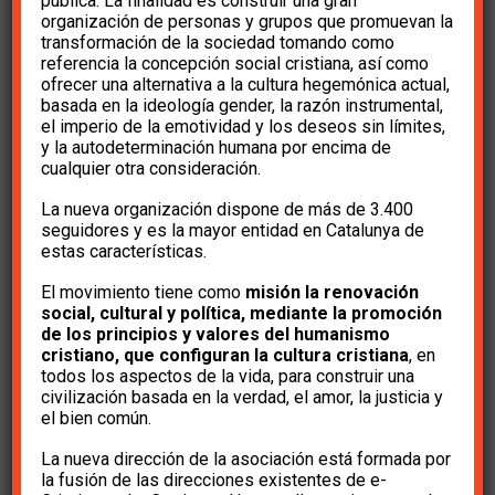
pública. La finalidad es construir una gran
organización de personas y grupos que promuevan la
la ley de la eutanasia
transformación de la sociedad tomando como
referencia la concepción social cristiana, así como
ofrecer una alternativa a la cultura hegemónica actual,
basada en la ideología gender, la razón instrumental,
hace 6 años
e-Cristians
el imperio de la emotividad y los deseos sin límites,
y la autodeterminación humana por encima de
cualquier otra consideración.
La nueva organización dispone de más de 3.400
seguidores y es la mayor entidad en Catalunya de
estas características.
Resumen de prensa «Manifiesto 100
El movimiento tiene como
misión la renovación
personalidades» (1). DESCARGAR
social, cultural y política, mediante la promoción
de los principios y valores del humanismo
cristiano, que configuran la cultura cristiana
, en
Resumen de prensa «Manifiesto 100
todos los aspectos de la vida, para construir una
civilización basada en la verdad, el amor, la justicia y
personalidades» (2). DESCARGAR
el bien común.
La nueva dirección de la asociación está formada por
la fusión de las direcciones existentes de e-