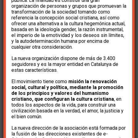
resultados de la
pública. La finalidad es construir una gran
organización de personas y grupos que promuevan la
transformación de la sociedad tomando como
Asamblea de
referencia la concepción social cristiana, así como
ofrecer una alternativa a la cultura hegemónica actual,
Asociaciones: 2 de
basada en la ideología gender, la razón instrumental,
el imperio de la emotividad y los deseos sin límites,
febrero
y la autodeterminación humana por encima de
cualquier otra consideración.
La nueva organización dispone de más de 3.400
hace 6 años
e-Cristians
seguidores y es la mayor entidad en Catalunya de
estas características.
El movimiento tiene como
misión la renovación
social, cultural y política, mediante la promoción
de los principios y valores del humanismo
cristiano, que configuran la cultura cristiana
, en
todos los aspectos de la vida, para construir una
civilización basada en la verdad, el amor, la justicia y
Participa
en
el
vídeo
encuentro
el bien común.
sobre los
resultados
de la
La nueva dirección de la asociación está formada por
la fusión de las direcciones existentes de e-
Asamblea
de Asociaciones
por