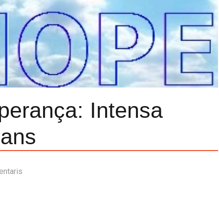
sperança: Intensa
tians
entaris