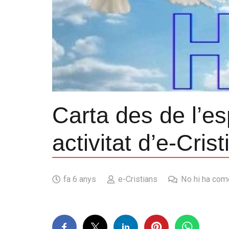
Carta des de l’e
activitat d’e-Cris
fa 6 anys
e-Cristians
No hi ha com