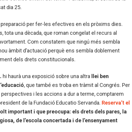
sat dia 25.
preparació per fer-les efectives en els pròxims dies.
s, tota una dècada, que roman congelat el recurs al
de l’avortament. Com constatem que ningú més sembla
t nou àmbit d’actuació perquè ens sembla doblement
iment dels drets constitucionals.
.
hi haurà una exposició sobre una altra
llei ben
l’educació
, que també es troba en tràmit al Congrés. Per
es perspectives i les accions a dur a terme, comptarem
 president de la Fundació Educatio Servanda.
Reserva’t el
lt important i que preocupa: els drets dels pares, la
igiosa, de l’escola concertada i de l’ensenyament