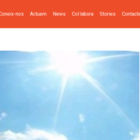
Coneix-nos
Actuem
News
Col·labora
Stories
Contact