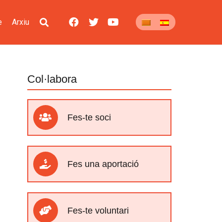
e
Arxiu
Col·labora
Fes-te soci
Fes una aportació
Fes-te voluntari