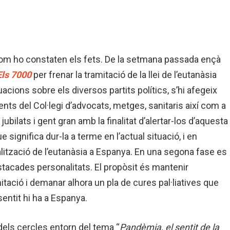
, com ho constaten els fets. De la setmana passada ençà
Els 7000
per frenar la tramitació de la llei de l’eutanàsia
acions sobre els diversos partits polítics, s’hi afegeix
ents del Col·legi d’advocats, metges, sanitaris així com a
bilats i gent gran amb la finalitat d’alertar-los d’aquesta
 significa dur-la a terme en l’actual situació, i en
galització de l’eutanàsia a Espanya. En una segona fase es
tacades personalitats. El propòsit és mantenir
mitació i demanar alhora un pla de cures pal·liatives que
entit hi ha a Espanya.
els cercles entorn del tema “
Pandèmia, el sentit de la