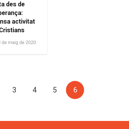
ta des de
sperança:
nsa activitat
Cristians
 de maig de 2020
3
4
5
6