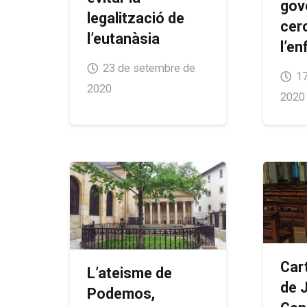
gov
legalització de
cerc
l’eutanàsia
l’e
23 de setembre de
17
2020
2020
Car
L’ateisme de
de 
Podemos,