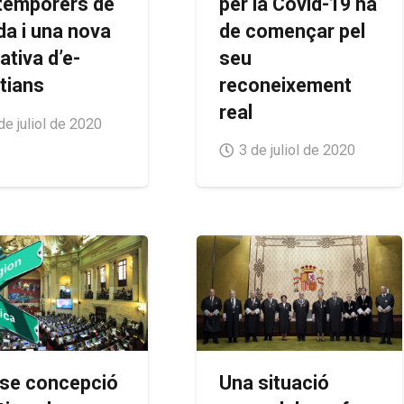
per la Covid-19 ha
 temporers de
de començar pel
da i una nova
seu
iativa d’e-
reconeixement
stians
real
de juliol de 2020
3 de juliol de 2020
se concepció
Una situació