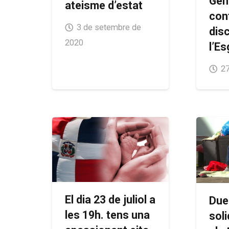
Gen
ateisme d’estat
con
3 de setembre de
dis
2020
l’Es
27
El dia 23 de juliol a
Due
les 19h. tens una
sol