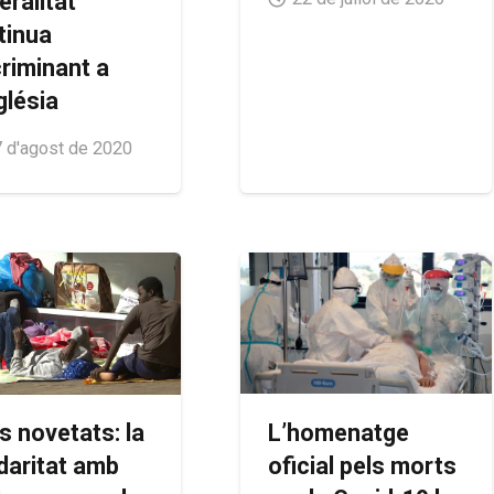
eralitat
tinua
criminant a
glésia
 d'agost de 2020
L’homenatge
s novetats: la
oficial pels morts
idaritat amb