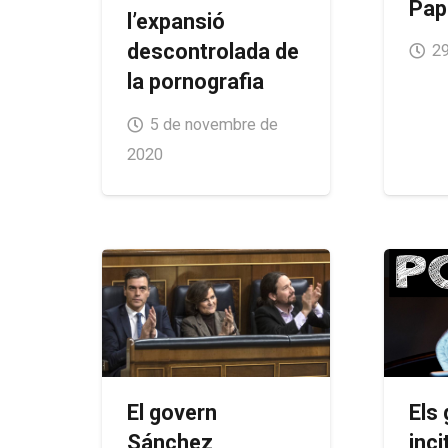
Pap
l’expansió
descontrolada de
29
la pornografia
5 de novembre de
2020
Els
El govern
inci
Sánchez