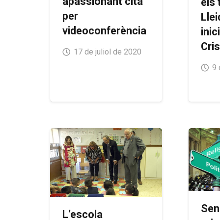
apassionant cita
els
per
Llei
videoconferència
inic
Cri
17 de juliol de 2020
9 
Sen
L’escola