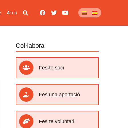
e
Arxiu
Col·labora
Fes-te soci
Fes una aportació
Fes-te voluntari