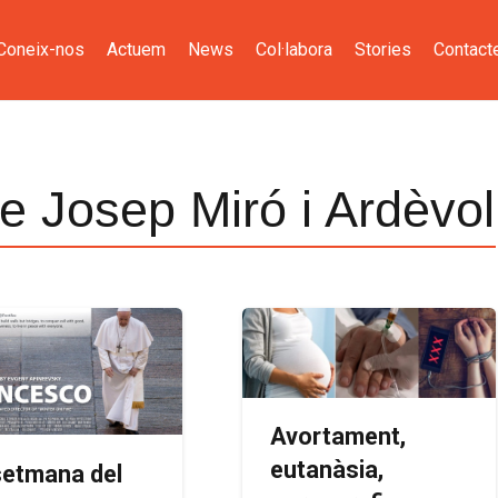
Coneix-nos
Actuem
News
Col·labora
Stories
Contact
e Josep Miró i Ardèvol
Avortament,
eutanàsia,
setmana del