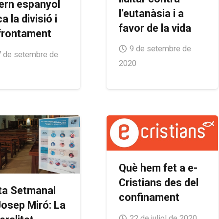
ern espanyol
l’eutanàsia i a
a la divisió i
favor de la vida
nfrontament
9 de setembre de
 de setembre de
2020
Què hem fet a e-
Cristians des del
ta Setmanal
confinament
Josep Miró: La
22 de juliol de 2020