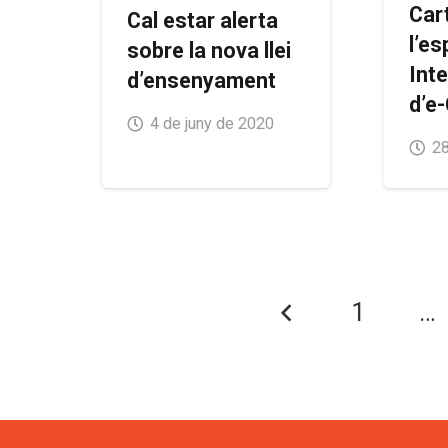
Car
Cal estar alerta
l’e
sobre la nova llei
Inte
d’ensenyament
d’e-
4 de juny de 2020
28
1
…