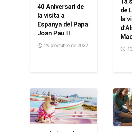
1a 
40 Aniversari de
de 
la visita a
la v
Espanya del Papa
d’Al
Joan Pau II
Mac
29 d'octubre de 2022
13