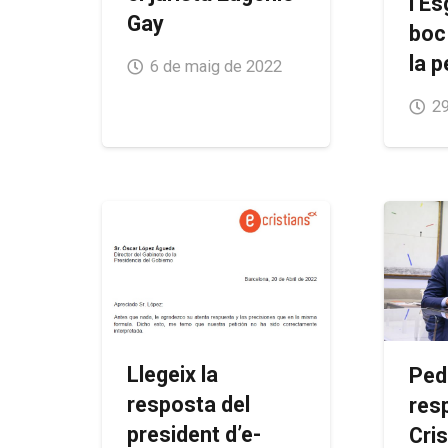
l’E
Gay
boc
la 
6 de maig de 2022
29
Llegeix la
Ped
resposta del
res
president d’e-
Cri