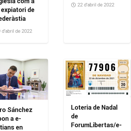
sglésia com a
22 d'abril de 2022
 expiatori de
pederàstia
 d'abril de 2022
Loteria de Nadal
ro Sánchez
de
pon a e-
ForumLibertas/e-
stians en