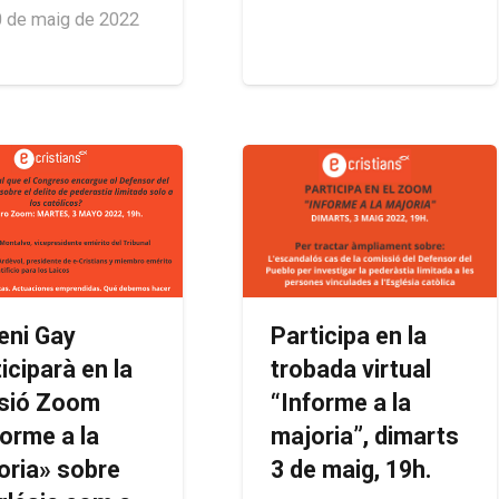
 de maig de 2022
eni Gay
Participa en la
iciparà en la
trobada virtual
sió Zoom
“Informe a la
forme a la
majoria”, dimarts
oria» sobre
3 de maig, 19h.