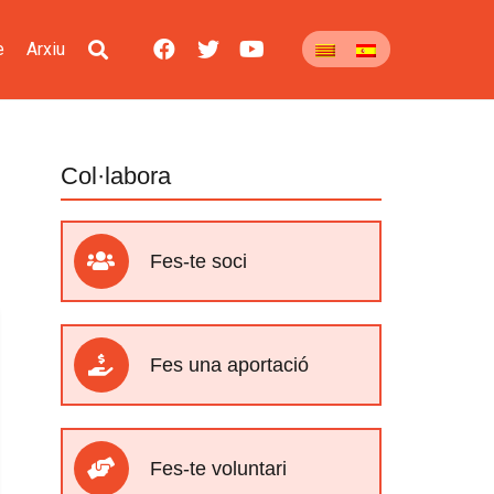
e
Arxiu
Col·labora
Fes-te soci
Fes una aportació
Fes-te voluntari