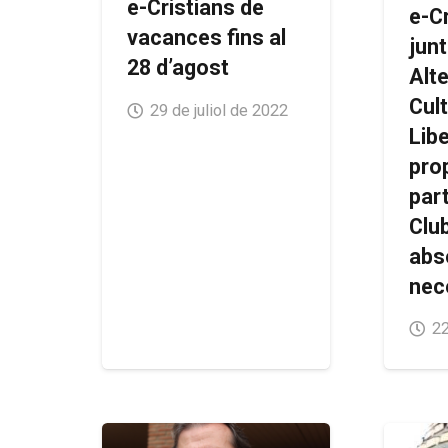
e-Cristians de
e-C
vacances fins al
jun
28 d’agost
Alt
Cul
29 de juliol de 2022
Libe
pro
part
Clu
abs
nec
22