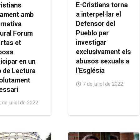
E-Cristians torna
ristians
a interpel·lar el
tament amb
Defensor del
ernativa
Pueblo per
tural Forum
investigar
rtas et
exclusivament els
posa
abusos sexuals a
icipar en un
l’Església
b de Lectura
olutament
7 de juliol de 2022
essari
 de juliol de 2022