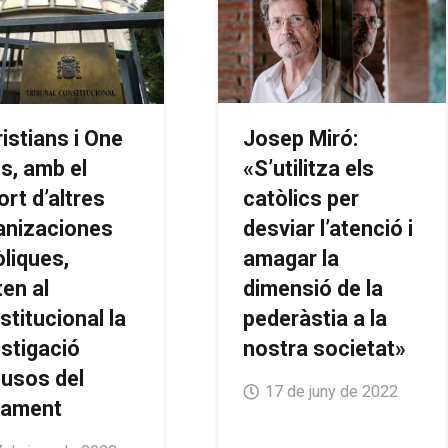
Josep Miró:
istians i One
«S’utilitza els
s, amb el
catòlics per
rt d’altres
desviar l’atenció i
anizaciones
amagar la
òliques,
dimensió de la
ten al
pederàstia a la
titucional la
nostra societat»
estigació
busos del
17 de juny de 2022
lament