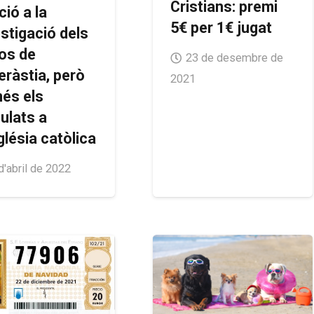
Cristians: premi
ció a la
5€ per 1€ jugat
stigació dels
os de
23 de desembre de
eràstia, però
2021
és els
ulats a
glésia catòlica
d'abril de 2022