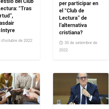
sessió del Club
per participar en
Lectura: “Tras
el “Club de
irtud”,
Lectura” de
asdair
l’alternativa
Intyre
cristiana?
 d'octubre de 2022
30 de setembre de
2022