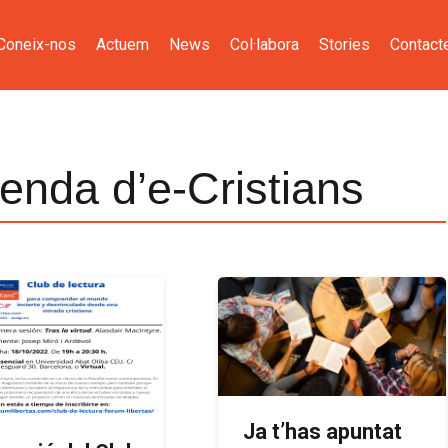
Coneix-nos
Actuem
News
Col·labora
Stories
Contact
enda d’e-Cristians
Ja t’has apuntat