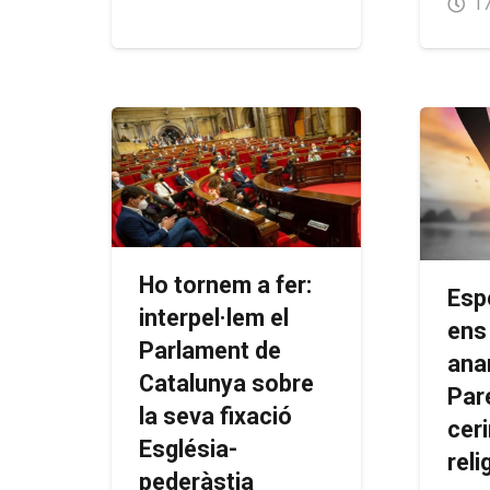
17
Ho tornem a fer:
Esp
interpel·lem el
ens
Parlament de
anar
Catalunya sobre
Pare
la seva fixació
cer
Església-
reli
pederàstia