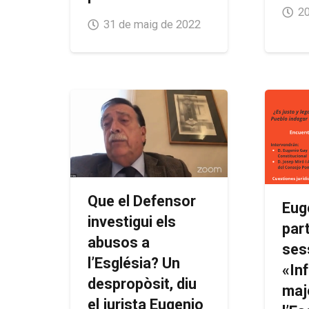
20
31 de maig de 2022
Que el Defensor
Eug
investigui els
part
abusos a
ses
l’Església? Un
«In
despropòsit, diu
maj
el jurista Eugenio