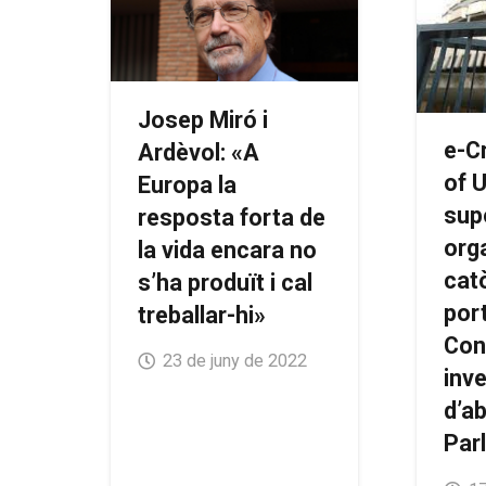
Josep Miró i
e-Cr
Ardèvol: «A
of U
Europa la
supo
resposta forta de
org
la vida encara no
cat
s’ha produït i cal
por
treballar-hi»
Cons
23 de juny de 2022
inv
d’a
Par