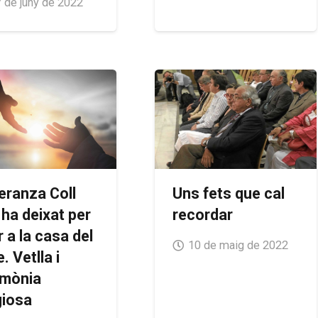
 de juny de 2022
eranza Coll
Uns fets que cal
 ha deixat per
recordar
 a la casa del
10 de maig de 2022
. Vetlla i
imònia
giosa